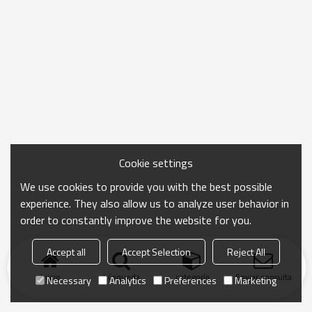
Cookie settings
We use cookies to provide you with the best possible
experience. They also allow us to analyze user behavior in
order to constantly improve the website for you.
Accept all
Accept Selection
Reject All
Inicio
búsqueda
categoría
Enviar consulta
Necessary
Analytics
Preferences
Marketing