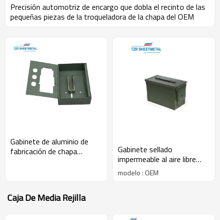
Precisión automotriz de encargo que dobla el recinto de las
pequeñas piezas de la troqueladora de la chapa del OEM
Gabinete de aluminio de
Gabinete sellado
fabricación de chapa
impermeable al aire libre
personalizada de alta
eléctrico al aire libre
calidad para dispositivos
modelo : OEM
eléctrico modificado para
médicos
requisitos particulares de la
Caja De Media Rejilla
chapa del soporte de la
pared