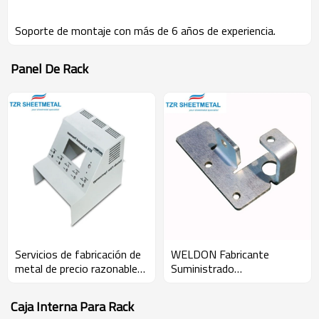
Soporte de montaje con más de 6 años de experiencia.
Panel De Rack
Servicios de fabricación de
WELDON Fabricante
metal de precio razonable
Suministrado
cortado por láser OEM
Personalizado CNC Acero
Fabricación de chapa
Inoxidable Hierro Aluminio
Caja Interna Para Rack
personalizada
Metal Corte por láser