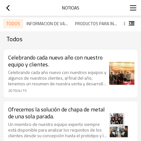
NOTICIAS
TODOS
INFORMACION DE VACACIONES
PRODUCTOS PARA INVESTIGAR
Todos
Celebrando cada nuevo año con nuestro
equipo y clientes.
Celebrando cada año nuevo con nuestros equipos y
algunos de nuestros clientes, al final del año,
tenemos un resumen de nuestra venta y desarrollo.
Para alentar a nuestros compañeros de equipo,
2019/4/15
tendremos una serie de actividades, los nuevos
planes se discutirán juntos.
Ofrecemos la solución de chapa de metal
de una sola parada.
Un miembro de nuestro equipo experto siempre
está disponible para analizar los requisitos de los
clientes desde su concepción hasta el prototipo y la