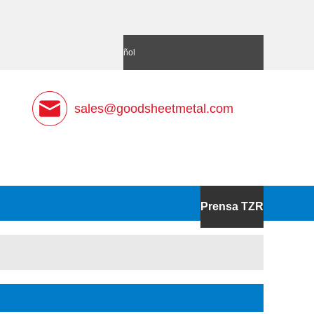
語
Deutsch
Español
sales@goodsheetmetal.com
Prensa TZR