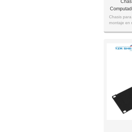
Chasi
Computado
De 3
Chasis para
montaje en 