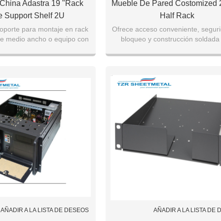
China Adastra 19 "Rack
Mueble De Pared Costomized 2r
 Support Shelf 2U
Half Rack
oporte para montaje en rack
Ofrece acceso conveniente, segur
de medio ancho o equipo con
bloqueo y construcción soldada
erior a 450 mm (17.7 ") en un
puede ser montada en superfic
espaci
empotrada.
AÑADIR A LA LISTA DE DESEOS
AÑADIR A LA LISTA DE