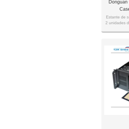
Donguan 
Case
Estante de s
2 unidades 
un ancho inf