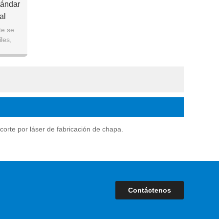
tándar
al
te se
les,
e stock
 corte por láser de fabricación de chapa.
Contáctenos