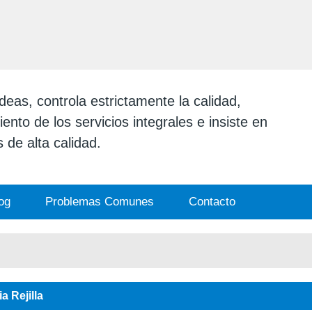
ESPAÑOL
English
日本
eas, controla estrictamente la calidad,
ento de los servicios integrales e insiste en
 de alta calidad.
og
Problemas Comunes
Contacto
a Rejilla