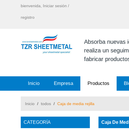
bienvenida,
Iniciar sesión
/
registro
Absorba nuevas id
realiza un seguimi
fabricar productos
Inicio
Empresa
Productos
Bl
Inicio
/
todos
/
Caja de media rejilla
CATEGORÍA
Caja De Medi