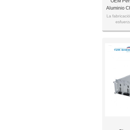
OEM Pers
Aluminio C
La fabricaci
esfuerz
satisfacción 