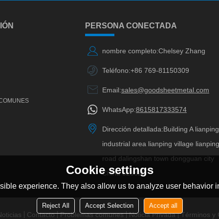
IÓN
PERSONA CONECTADA
nombre completo:
Chelsey Zhang
Teléfono:
+86 769-81150309
Email:
sales@goodsheetmetal.com
 COMUNES
WhatsApp:
8615817333574
Dirección detallada:
Building A lianpin
industrial area lianping village lianpin
road dalingshan town dongguan city
Cookie settings
China 523820
ible experience. They also allow us to analyze user behavior in
Reject All
Accept Selection
Accept all
oticias
Contacto
Problemas comunes
Noticia Privada
Términos y 