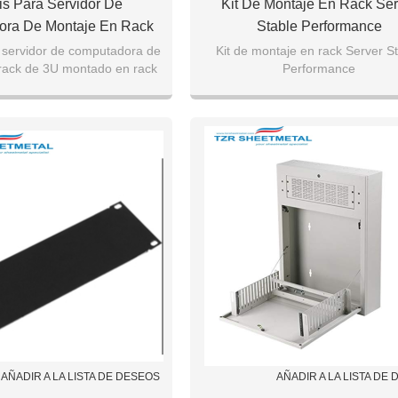
s Para Servidor De
Kit De Montaje En Rack Ser
ra De Montaje En Rack
Stable Performance
U Montado En Rack
 servidor de computadora de
Kit de montaje en rack Server S
rack de 3U montado en rack
Performance
AÑADIR A LA LISTA DE DESEOS
AÑADIR A LA LISTA DE