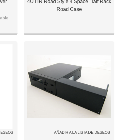
ver
4U HR Road Style 4 Space Half Rack
Road Case
table
Característica: a prueba de golpes a
prueba de golpes a prueba de polvo a
prueba de agua
Uso: Paquete de herramientas
 DESEOS
AÑADIR A LA LISTA DE DESEOS