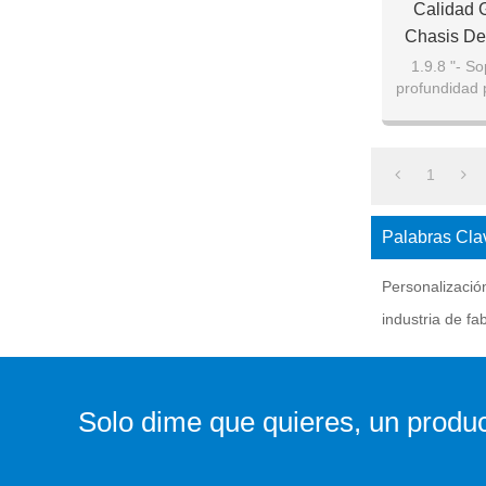
Calidad 
Chasis De
1.9.8 "- S
profundidad 
placa bas
1
Palabras Cla
Personalizació
industria de fa
Solo dime que quieres, un produc