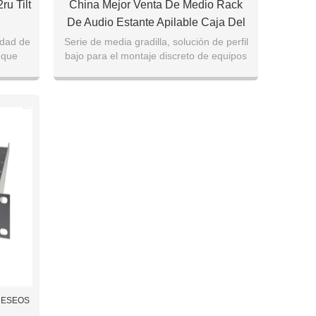
u Tilt
China Mejor Venta De Medio Rack
De Audio Estante Apilable Caja Del
Gabinete.
idad de
Serie de media gradilla, solución de perfil
 que
bajo para el montaje discreto de equipos
ie o
en espacios de reunión, montaje
horizontal
 DESEOS