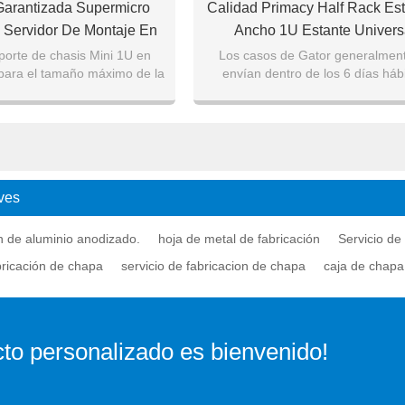
Garantizada Supermicro
Calidad Primacy Half Rack Es
 Servidor De Montaje En
Ancho 1U Estante Univers
Rack
oporte de chasis Mini 1U en
Los casos de Gator generalmen
para el tamaño máximo de la
envían dentro de los 6 días hábi
e - 6.75" x 6.75 "Mini-ITX
dependiendo de la disponibilidad d
2. Soporte pa
en el momento
ves
n de aluminio anodizado.
hoja de metal de fabricación
Servicio de
bricación de chapa
servicio de fabricacion de chapa
caja de chapa
to personalizado es bienvenido!