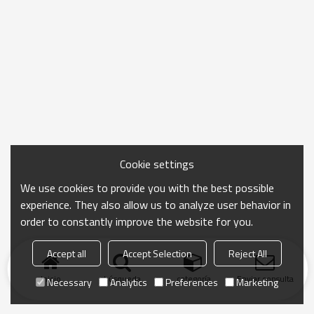
Cookie settings
We use cookies to provide you with the best possible
experience. They also allow us to analyze user behavior in
order to constantly improve the website for you.
Accept all
Accept Selection
Reject All
Inicio
búsqueda
categoría
Enviar consulta
Necessary
Analytics
Preferences
Marketing