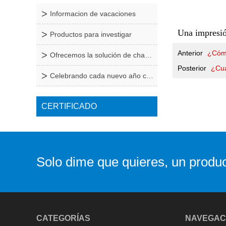
Informacion de vacaciones
Una impresió
Productos para investigar
Anterior
¿Cómo
Ofrecemos la solución de chapa de metal de una sol
Posterior
¿Cuá
Celebrando cada nuevo año con nuestro equipo y cli
CERTIFICADO
Solo dime que quieres, un produc
CATEGORÍAS
NAVEGAC