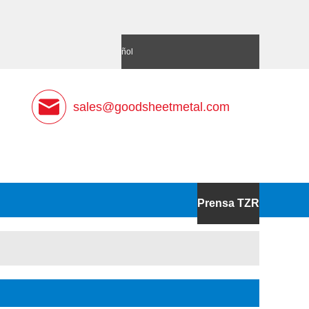
語
Deutsch
Español
sales@goodsheetmetal.com
Prensa TZR