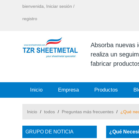
bienvenida,
Iniciar sesión
/
registro
Absorba nuevas id
realiza un seguimi
fabricar productos
Inicio
Empresa
Productos
Bl
Inicio
/
todos
/
Preguntas más frecuentes
/
¿Qué nec
GRUPO DE NOTICIA
¿Qué Necesi