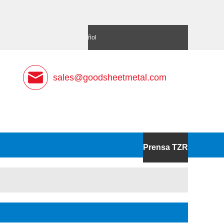
語
Deutsch
Español
sales@goodsheetmetal.com
Prensa TZR