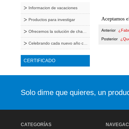
Informacion de vacaciones
Aceptamos el
Productos para investigar
Anterior
¿Fabr
Ofrecemos la solución de chapa de metal de una sol
Posterior
¿Qué
Celebrando cada nuevo año con nuestro equipo y cli
CERTIFICADO
Solo dime que quieres, un produc
CATEGORÍAS
NAVEGAC