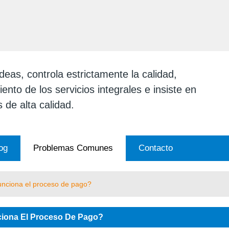
ESPAÑOL
English
日本
eas, controla estrictamente la calidad,
ento de los servicios integrales e insiste en
 de alta calidad.
og
Problemas Comunes
Contacto
nciona el proceso de pago?
iona El Proceso De Pago?