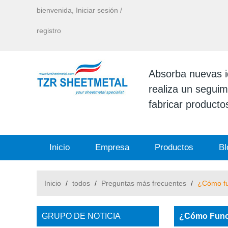
bienvenida,
Iniciar sesión
/
registro
Absorba nuevas id
realiza un seguimi
fabricar productos
Inicio
Empresa
Productos
Bl
Inicio
/
todos
/
Preguntas más frecuentes
/
¿Cómo fu
GRUPO DE NOTICIA
¿Cómo Func