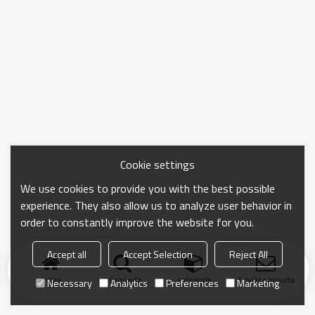
Cookie settings
We use cookies to provide you with the best possible
experience. They also allow us to analyze user behavior in
order to constantly improve the website for you.
Accept all
Accept Selection
Reject All
Inicio
búsqueda
categoría
Enviar consulta
Necessary
Analytics
Preferences
Marketing