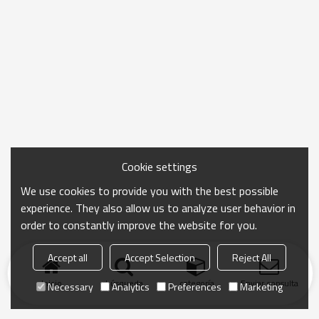
Cookie settings
We use cookies to provide you with the best possible
experience. They also allow us to analyze user behavior in
order to constantly improve the website for you.
Accept all
Accept Selection
Reject All
Inicio
búsqueda
categoría
Enviar consulta
Necessary
Analytics
Preferences
Marketing