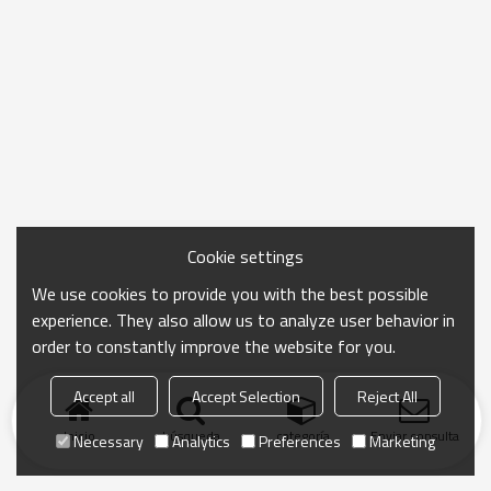
Cookie settings
We use cookies to provide you with the best possible
experience. They also allow us to analyze user behavior in
order to constantly improve the website for you.
Accept all
Accept Selection
Reject All
Inicio
búsqueda
categoría
Enviar consulta
Necessary
Analytics
Preferences
Marketing