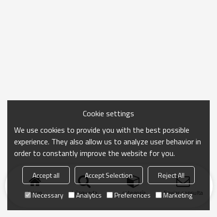
Cookie settings
We use cookies to provide you with the best possible
experience. They also allow us to analyze user behavior in
order to constantly improve the website for you.
Accept all
Accept Selection
Reject All
Inicio
búsqueda
categoría
Enviar consulta
Necessary
Analytics
Preferences
Marketing