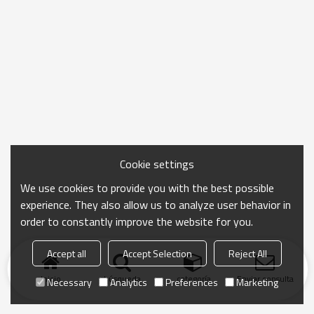
Cookie settings
We use cookies to provide you with the best possible
experience. They also allow us to analyze user behavior in
order to constantly improve the website for you.
Accept all
Accept Selection
Reject All
Inicio
búsqueda
categoría
Enviar consulta
Necessary
Analytics
Preferences
Marketing