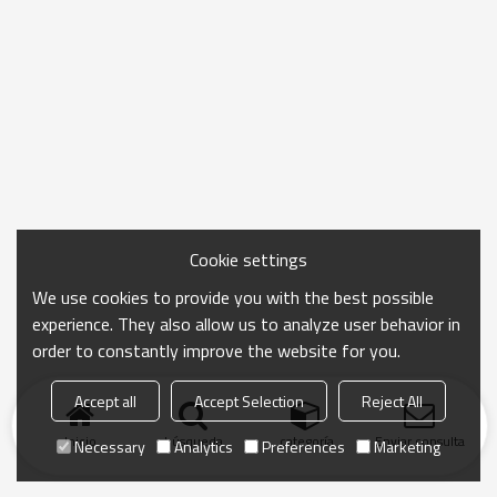
Cookie settings
We use cookies to provide you with the best possible
experience. They also allow us to analyze user behavior in
order to constantly improve the website for you.
Accept all
Accept Selection
Reject All
Inicio
búsqueda
categoría
Enviar consulta
Necessary
Analytics
Preferences
Marketing