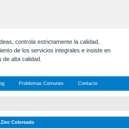
ESPAÑOL
English
日本
eas, controla estrictamente la calidad,
ento de los servicios integrales e insiste en
 de alta calidad.
og
Problemas Comunes
Contacto
Zinc Coloreado