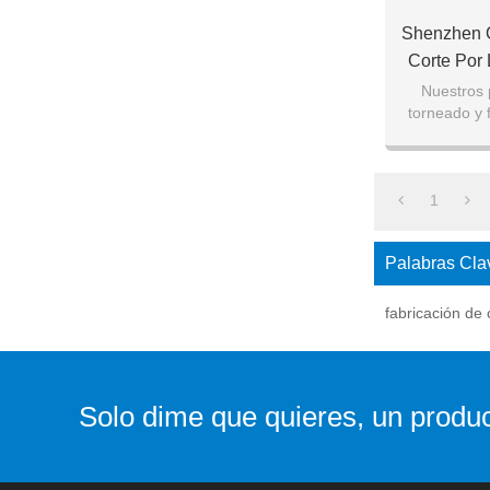
Shenzhen 
Corte Por
AL5052,6061
Nuestros 
torneado y 
De
los tipos de 
1
Palabras Cla
fabricación de
Solo dime que quieres, un produc