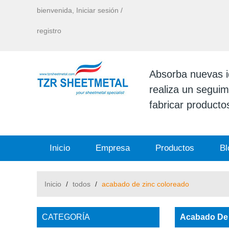
bienvenida,
Iniciar sesión
/
registro
Absorba nuevas id
realiza un seguimi
fabricar productos
Inicio
Empresa
Productos
Bl
Inicio
/
todos
/
acabado de zinc coloreado
CATEGORÍA
Acabado De 