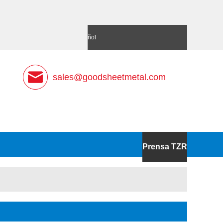
語
Deutsch
Español
sales@goodsheetmetal.com
Prensa TZR