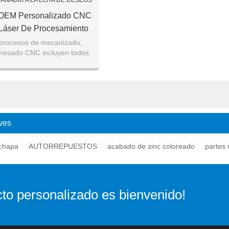
AÑADIR A LA LISTA DE DESEOS
OEM Personalizado CNC
 Láser De Procesamiento
 / Acero / SPCC / Piezas
procesos de mecanizado,
fresado CNC incluyen todos
 Metal De Latón
torneado, taladrado, brochado
y más.
ves
 chapa
AUTORREPUESTOS
acabado de zinc coloreado
partes
to personalizado es bienvenido!