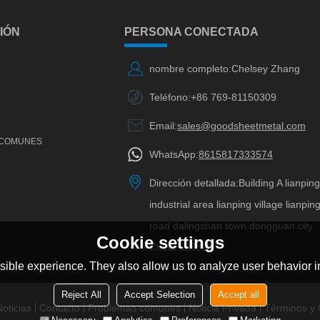
IÓN
PERSONA CONECTADA
nombre completo:
Chelsey Zhang
Teléfono:
+86 769-81150309
Email:
sales@goodsheetmetal.com
 COMUNES
WhatsApp:
8615817333574
Dirección detallada:
Building A lianpin
industrial area lianping village lianpin
road dalingshan town dongguan city
Cookie settings
China 523820
ible experience. They also allow us to analyze user behavior in
Reject All
Accept Selection
Accept all
oticias
Contacto
Problemas comunes
Noticia Privada
Términos y 