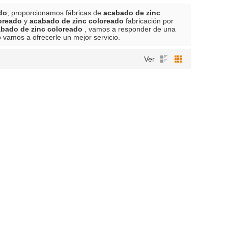
do
, proporcionamos fábricas de
acabado de zinc
oreado
y
acabado de zinc coloreado
fabricación por
bado de zinc coloreado
, vamos a responder de una
o vamos a ofrecerle un mejor servicio.
Ver