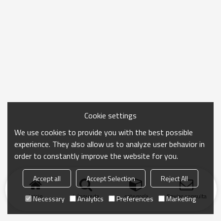
Cookie settings
We use cookies to provide you with the best possible
experience. They also allow us to analyze user behavior in
order to constantly improve the website for you.
Accept all
Accept Selection
Reject All
Inicio
búsqueda
categoría
Enviar consulta
Necessary
Analytics
Preferences
Marketing