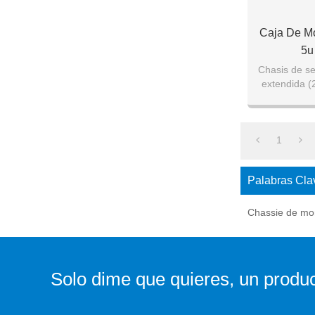
Caja De Mo
5u
Chasis de se
extendida (
5,25 dispo
1
Palabras Cla
Chassie de mon
Solo dime que quieres, un produc