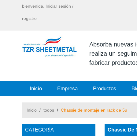
bienvenida,
Iniciar sesión
/
registro
Absorba nuevas id
realiza un seguimi
fabricar productos
Inicio
Empresa
Productos
Bl
Inicio
/
todos
/
Chassie de montaje en rack de 5u
CATEGORÍA
Chassie De 