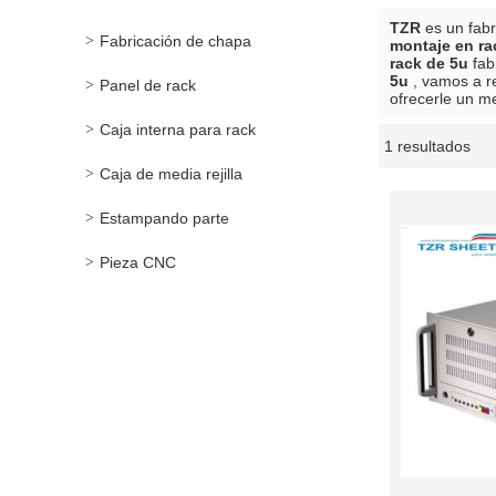
TZR
es un fabr
Fabricación de chapa
montaje en ra
rack de 5u
fab
5u
, vamos a r
Panel de rack
ofrecerle un me
Caja interna para rack
1 resultados
escaparate
Caja de media rejilla
Estampando parte
Pieza CNC