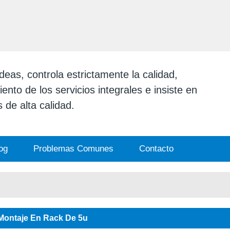
ESPAÑOL
English
日本
eas, controla estrictamente la calidad,
ento de los servicios integrales e insiste en
 de alta calidad.
og
Problemas Comunes
Contacto
Montaje En Rack De 5u