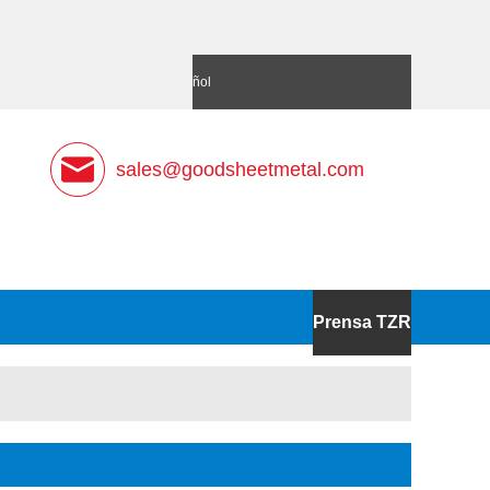
語
Deutsch
Español
sales@goodsheetmetal.com
Prensa TZR