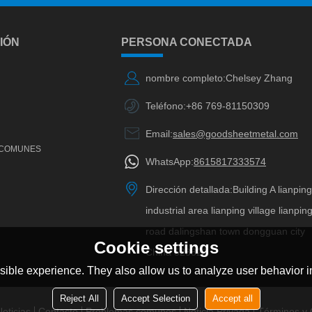
IÓN
PERSONA CONECTADA
nombre completo:
Chelsey Zhang
Teléfono:
+86 769-81150309
Email:
sales@goodsheetmetal.com
 COMUNES
WhatsApp:
8615817333574
Dirección detallada:
Building A lianpin
industrial area lianping village lianpin
road dalingshan town dongguan city
Cookie settings
China 523820
ible experience. They also allow us to analyze user behavior in
Reject All
Accept Selection
Accept all
oticias
Contacto
Problemas comunes
Noticia Privada
Términos y 