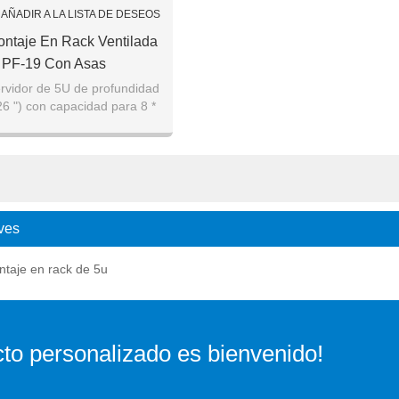
AÑADIR A LA LISTA DE DESEOS
ntaje En Rack Ventilada
 PF-19 Con Asas
rvidor de 5U de profundidad
26 ") con capacidad para 8 *
sitivos de disco. Los tres
ventilador
ves
taje en rack de 5u
to personalizado es bienvenido!