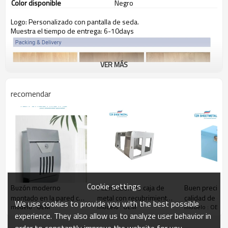
Color disponible
Negro
Logo: Personalizado con pantalla de seda.
Muestra el tiempo de entrega: 6-10days
VER MÁS
recomendar
Cookie settings
Buzón moderno
Fabricación de caja de
Buen precio 
montado en la pared con
metal con recubrimiento
calidad de ch
We use cookies to provide you with the best possible
modelo : OEM
modelo : OEM
modelo : OEM
logotipo personalizado
en polvo personalizado
metálica impe
experience. They also allow us to analyze user behavior in
de una sola pieza para el
con servicio a
order to constantly improve the website for you.