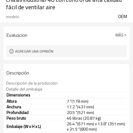
fácil de ventilar aire
OEM
modelo
Evaluacion
MÁS
AGREGAR UNA OPINIÓN
Descripción
Descripción de la producción
Detalle del embalaje
Dimensiones
Altura
7 "(178 mm)
Anchura
17.2 "(437 mm)
Profundidad
20.5 "(521 mm)
Peso bruto
46 libras (20.87 kg)
26.4 "(671 mm) x 13.8" (351 mm)
Embalaje (W x H x L)
x 31.5 "(800 mm)