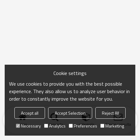
Cookie settings
We use cookies to provide you with the best possible
experience. They also allow us to analyze user behavior in
order to constantly improve the website for you.
Accept all
Accept Selection
Reject All
Inicio
búsqueda
categoría
Enviar consulta
Necessary
Analytics
Preferences
Marketing