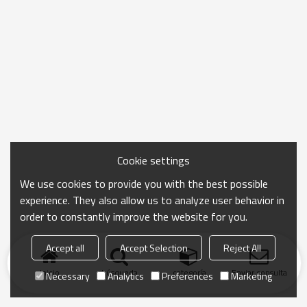
Cookie settings
We use cookies to provide you with the best possible
experience. They also allow us to analyze user behavior in
order to constantly improve the website for you.
Accept all
Accept Selection
Reject All
Inicio
búsqueda
categoría
Enviar consulta
Necessary
Analytics
Preferences
Marketing