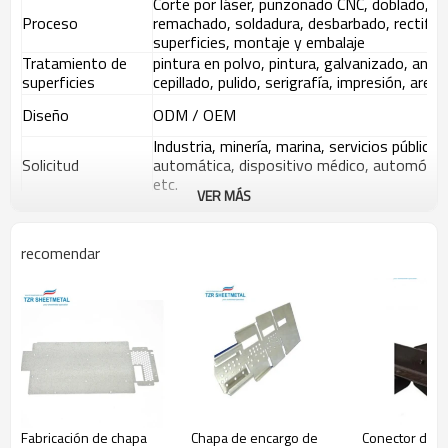
Corte por láser, punzonado CNC, doblado, p
Proceso
remachado, soldadura, desbarbado, rectific
superficies, montaje y embalaje
Tratamiento de
pintura en polvo, pintura, galvanizado, ano
superficies
cepillado, pulido, serigrafía, impresión, aren
Diseño
ODM / OEM
Industria, minería, marina, servicios público
Solicitud
automática, dispositivo médico, automóvil, 
etc.
VER MÁS
Paquete
Como personalizado
T / T, Western Union, Paypal. Depósito del
recomendar
Pago
producción, pago del saldo del 50% antes del
Corte por láser
El nivel de precisión y el acabado del borde logrado con
la solución de corte por láser
es mejor que los
métodos de corte convencionales
Es capaz de lograr bordes limpios sin ninguna
formación de polvo o rebabas. De hecho, la capacidad
de la tecnología de corte por láser para reducir la
contaminación del material le da una ventaja sobre
Fabricación de chapa
Chapa de encargo de
Conector de c