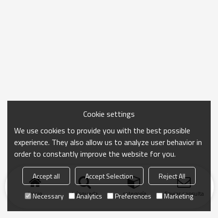
Cookie settings
We use cookies to provide you with the best possible
experience. They also allow us to analyze user behavior in
order to constantly improve the website for you.
Accept all
Accept Selection
Reject All
Inicio
búsqueda
categoría
Enviar consulta
Necessary
Analytics
Preferences
Marketing